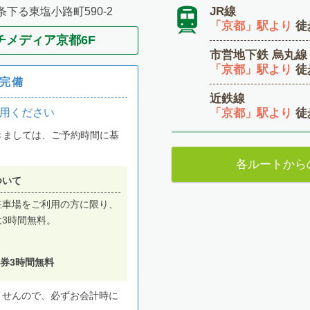
JR線
下る東塩小路町590-2
「京都」駅より
徒
チメディア京都6F
市営地下鉄 烏丸線
「京都」駅より
徒
完備
近鉄線
「京都」駅より
徒
用ください
きましては、ご予約時間に基
。
各ルートから
ついて
駐車場をご利用の方に限り、
大3時間無料。
券3時間無料
ませんので、必ずお会計時に