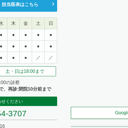
・担当医表はこちら
水
木
金
土
日
●
●
●
●
●
●
●
●
●
●
●
●
●
／
／
土・日は
18:00まで
:00の診察
で、再診:閉院10分前まで
わせください
54-3707
Goog
16