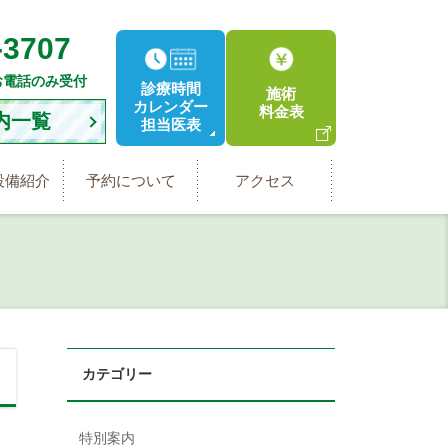
-3707
お電話のみ受付
診療時間
施術
カレンダー
料金表
内一覧
担当医表
設備紹介
予約について
アクセス
カテゴリー
特別案内