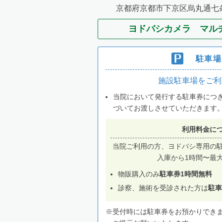
京都府京都市下京区烏丸通七条
ヨドバシカメラ マル
駐車場
施設駐車場をご利
当院において発行する駐車券につ
づいてお渡しさせていただきます
利用料金に
当院ご利用の方、ヨドバシ専用の
入庫から1時間〜最
物販購入のみ
駐車券1時間無料
診察、施術を受診された方は
駐車
※受付時には駐車券をお預かりでき