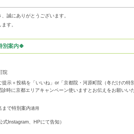
き、誠にありがとうございます。
します。
別案内🍀
町院
ご提示＋投稿を「いいね」or「京都院・河原町院（冬だけの特
問診時に京都エリアキャンペーン使いますとお伝えをお願いい
名まで特別案内
適用
nstagram、HPにて告知）