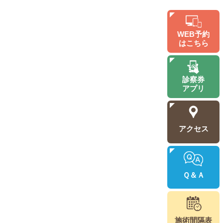
WEB予約
はこちら
診察券
アプリ
アクセス
Ｑ＆Ａ
施術間隔表