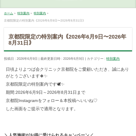
ホーム
»
特別案内
»
特別案内
»
京都院限定の特別案内｟2026年6月9日〜2026年8月31日｠
京都院限定の特別案内｟2026年6月9日〜2026年
8月31日｠
投稿日 : 2026年6月9日
最終更新日時 : 2026年6月9日
カテゴリー :
特別案内
日頃よりよつば会クリニック京都院をご愛顧いただき、誠にあり
がとうございます
🍀✨
京都院限定の特別案内です
🕊✨
期間
:2026
年
6
月
9
日～
2026
年
8
月
31
日まで
京都院
Instagram
をフォロー＆本投稿へいいね
♡
した画面をご提示で適用となります。
＼人気施術がお得に受けられるキャンペーン／