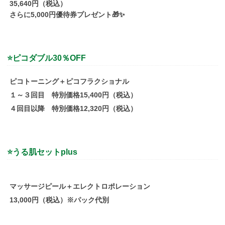
35,640
円（税込）
さらに
5,000
円優待券プレゼント
🎁✨
⭐
ピコダブル30％OFF
ピコトーニング＋ピコフラクショナル
１
～
３
回目
特別価格15,400
円（税込）
４
回目以降
特別価格12,320
円（税込）
⭐
うる肌セット
plus
マッサージピール＋エレクトロポレーション
13,000
円（税込）※パック代別