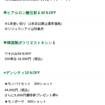
🌟
ヒアルロン酸注射💉
40
％
OFF
※
1
本使い切り（
2
本目以降は通常価格）
※リジュラン
アイ
は対象外
🌟
韓国製ボツリヌストキシン💉
ワキのみ
50
％
OFF
100
単位
16,500
円（税込）
⭐
デンシティ10％OFF
★モノバイセット
300
ショット
44,550
円（税込）
さらに
5,000
円優待券プレゼント
🎁✨
★モノポーラ
300
ショット