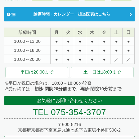
診療時間・カレンダー・担当医表はこちら
診療時間
月
火
水
木
金
土
日
10:00～13:00
●
●
●
●
●
●
●
13:00～18:00
●
●
●
●
●
●
●
18:00～20:00
●
●
●
●
●
／
／
平日は
20:00まで
土・日は
18:00まで
※平日が祝日の場合は、10:00～18:00の診察
※受付終了は、
初診:閉院20分前まで、再診:閉院10分前まで
お気軽にお問い合わせください
TEL
075-354-3707
〒600-8216
京都府京都市下京区烏丸通七条下る東塩小路町590-2