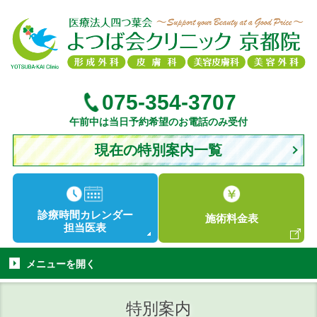
075-354-3707
午前中は当日予約希望のお電話のみ受付
現在の特別案内一覧
診療時間
カレンダー
施術
料金表
担当医表
メニューを
開く
特別案内