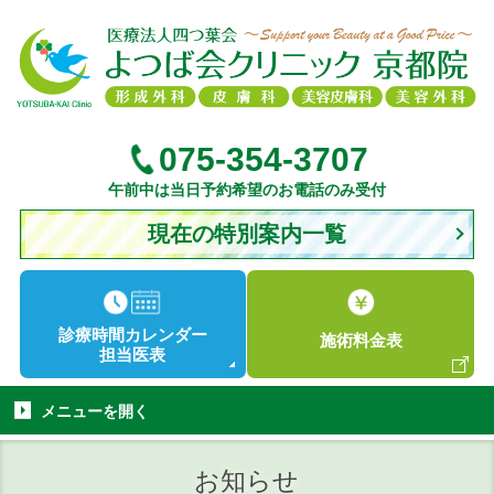
075-354-3707
午前中は当日予約希望のお電話のみ受付
現在の特別案内一覧
診療時間
カレンダー
施術
料金表
担当医表
メニューを
開く
お知らせ