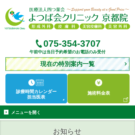
075-354-3707
午前中は当日予約希望のお電話のみ受付
現在の特別案内一覧
診療時間
カレンダー
施術
料金表
担当医表
メニューを
開く
お知らせ